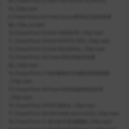
69_PowerPivot-22.DAX CALCULATE FILTER ALL
VA_720p.mp4
6_PowerQuery-6.PowerQuery(查询合并追加逆透
视)_720p_ev.mp4
70_PowerPivot-23.DAX AND和OR_720p.mp4
71_PowerPivot-24.DAX KEEPFILTERS_720p.mp4
72_PowerPivot-25.DAX 同比和环比_720p.mp4
73_PowerPivot-26.PowerBI仪表盘(时间模
型)_720p.mp4
74_PowerPivot-27.BI分解树QA关键影响和曲线图
_720p.mp4
75_PowerPivot-28.PowerBI仪表盘销售成本类
_720p.mp4
76_PowerPivot-29.切片器组合_720p.mp4
77_PowerPivot-30.DAX AddColumns日历_720p.mp4
78_PowerPivot-31.多对多关系(函数解)_720p.mp4