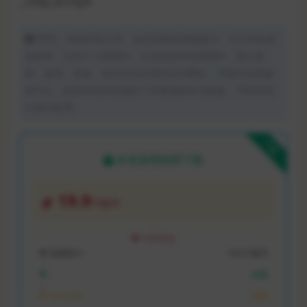
_720p_ev.mp4
声明：本站所有文章，如无特殊说明或标注，均为本站原
创发布。任何个人或组织，在未征得本站同意时，禁止复
制、盗用、采集、发布本站内容到任何网站、书籍等各类媒
体平台。如若本站内容侵犯了原著者的合法权益，可联系我
们进行处理。
下载
本资源需权限下载
19.9
下载币
VIP折扣
普通用户:
19.9下载币
:
免费
永久会员:
免费