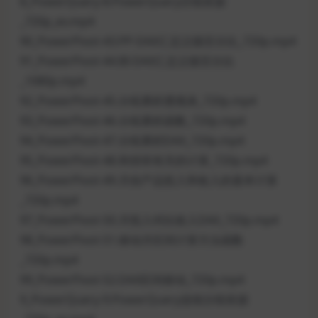
8_PowerQuery-8.PowerQuery分组依据
_720p_ev.mp4
90_PowerPivot-43.PP-DAX汇总父级百分比_720p.mp4
91_PowerPivot-44.BI-DAX汇总父级百分比
_1080p.mp4
92_PowerPivot-45.分组累积透视表_720p.mp4
93_PowerPivot-46.分组累积函数_720p.mp4
94_PowerPivot-47.分组累积DAX_720p.mp4
95_PowerPivot-48.和排班有关的计算_720p.mp4
96_PowerPivot-49.月份产品投入和收入的基本计算
_720p.mp4
97_PowerPivot-50.月投入对比收入DAX_720p.mp4
98_PowerPivot-51.移动月区间计算方法函数
_720p.mp4
99_PowerPivot-52.DAX区间移动_720p.mp4
9_PowerQuery-9.PowerQuery连续分组依据