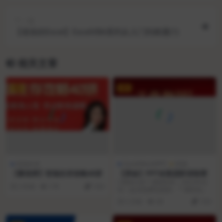
下一篇
【老徐的Excel】ExcelVBA系列从入门到精通(1)
相关文章
VIP
VIP
职场生存
Excel/Word/PPT
职场
【蔡老师】职场生存攻略40讲
【房金】PPT全面进阶训练营
Ι 课程介绍 * 课程时间：2025年完
2 年前
179
19.9
结（会员免费包更新） * 课程包
括：视频...
5 月前
68
19.9