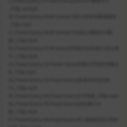
2_PowerQuery-2.PowerQuery(2)Access数据导入
_720p_ev.mp4
30_PowerQuery-29.M Query(18)FirstN排名数据提取
_720p.mp4
31_PowerQuery-30.M Query(19.自定义挑选名次数
据)_720p.mp4
32_PowerQuery-31.M Query(20)条件合并(收入支出例
子)_720p.mp4
33_PowerQuery-32.Power Query切换文件路径加载文
件_720p.mp4
34_PowerQuery-33.PowerQuery(多国文件混合统
计)_720p.mp4
35_PowerQuery-34.PowerQuery文字混提_720p.mp4
36_PowerQuery-35.PowerQuery(连续累计计
算)_720p.mp4
37_PowerQuery-36.PowerQuery导入数据容易出现的