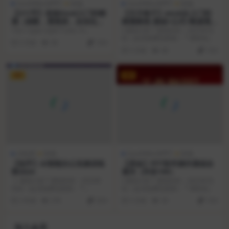
Excel/Word/PPT
职场
Excel/Word/PPT
职场
【211节】老徐Excel入门到精
【方方格子】excel从入门到
通（函数，透视表，自动化模
精通教程-基础+公式+数据透
板，数据看板）
视+图表
<h2><span style=”color: #...
Ι 课程介绍 * 课程时间：2025年完
结（会员免费包更新） * 课程包
5 月前
58
19.9
括：视频...
5 月前
48
19.9
VIP
VIP
AI应用
职场
Excel/Word/PPT
职场
【知乎】AI智能办公实操训练
【房金】PPT软件操作基础全
营2024
通关（抖音199）
Ι 课程介绍 * 课程时间：2024年
Ι 课程介绍 * 课程时间：2025年完
完结（会员免费包更新） *...
结（会员免费包更新） * 课程包
括：视频...
2 年前
274
29.9
5 月前
30
19.9
加入会员