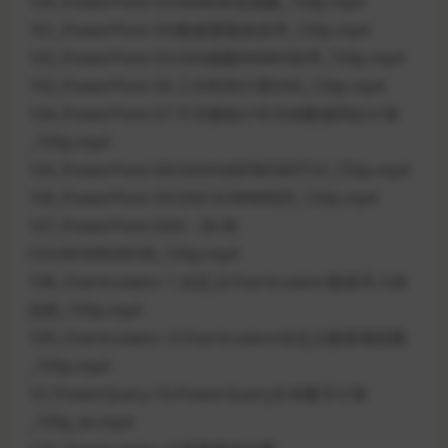
100_PowerPivot-53.RANK排名函数_720p.mp4
101_PowerPivot-54.数据透视表排序_720p.mp4
102_PowerPivot-55.DAX函数RANKX排序_720p.mp4
103_PowerPivot-56.工作时间计算DAX_720p.mp4
104_PowerPivot-57.不完整统计年月的数据同比计算
_720p.mp4
105_PowerPivot-58.DAX中的IF和SWITCH_720p.mp4
106_PowerPivot-59.DAX-SUMMRIZE_720p.mp4
107_PowerPivot-DAX – IN 和
COUNTAINSROW_720p.mp4
108_Charticulator-1.自定义Charticulator图表导入BI
流程_720p.mp4
109_Charticulator-2.Charticulator自定义图表堆积图
_720p.mp4
10_PowerQuery-10.PowerQuery文本数字计算
_720p_ev.mp4