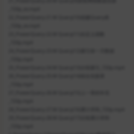
21_PowerQuery-20.M Query(9)抓取网络数据实操
_720p_ev.mp4
22_PowerQuery-21.M Query(10)创建Query表
_720p_ev.mp4
23_PowerQuery-22.M Query(11)自定义函数
_720p.mp4
24_PowerQuery-23.M Query(12)索引前一天数据
_720p.mp4
25_PowerQuery-24.M Query(13)分组索引_720p.mp4
26_PowerQuery-25.M Query(14)组合实践章
_720p.mp4
27_PowerQuery-26.M Query(15)上一章的补充
_720p.mp4
28_PowerQuery-27.M Query(16)累计求和_720p.mp4
29_PowerQuery-28.M Query(17)分组累计求和
_720p.mp4