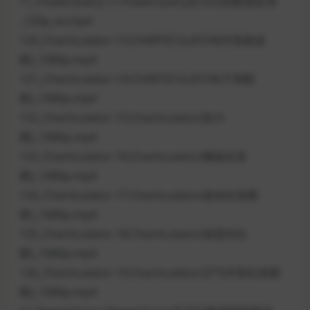
11_PowerQuery-11.PowerQuery百万行的数据处理
_720p_ev.mp4
120_Charticulator-13.CHARTICULATOR(环形跑道
图)_1080p.mp4
121_Charticulator-14.CHARTICULATOR(子弹图
群)_1080p.mp4
122_Charticulator-15.Charticulator(热力
图)_1080p.mp4
123_Charticulator-16.Charticulator(螺旋柱形
图)_1080p.mp4
124_Charticulator-17.Charticulator(迷你柱形图
群)_1080p.mp4
125_Charticulator-18.Charticulator(坡度对比
图)_1080p.mp4
126_Charticulator-19.Charticulator(天气环形柱形图
图)_1080p.mp4