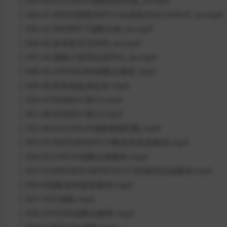
│ 043-40.VLOOKUP函数使用全集_ev.mp4
│ 044-41.INDEX搭配MATCH全面取代VLOOKUP_ev.mp4
│ 045-42.INDIRECT函数全集_ev.mp4
│ 046-43.多维度灵活求和_ev.mp4
│ 047-44.函数计算同比和环比_ev.mp4
│ 048-45.HYPERLINK函数全解析.mp4
│ 049-46.财务损益假设表.mp4
│ 050-47.时间的计算(1).mp4
│ 051-48.时间的计算(2).mp4
│ 052-49.HLOOKUP函数模糊匹配.mp4
│ 053-50.INDEX和MATCH数据库嵌套数组.mp4
│ 054-XLOOKUP函数全面解析.mp4
│ 055-SUMIFS和SUMPRODUCT的情境实战案例.mp4
│ 056-IF函数各种嵌套案例.mp4
│ 057-TEXT函数.mp4
│ 058-DATEDIF函数全解析.mp4