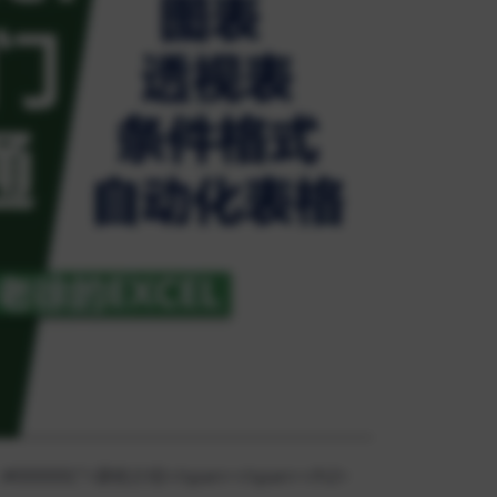
olor: #000000;”>课程介绍</span></span></h2>