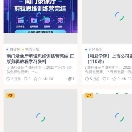
自媒体
视频剪辑
财经商业
南门录像厅剪辑思维训练营完结 正
【和君学院】上市公司
版剪辑教程学习资料
（110讲）
Ι 课程介绍 * 课程时间：2025年完结（会
Ι 课程介绍 * 课程时间：20
员免费包更新） * ...
免费包更新） * 课程包括：视频
2 月前
0
0
24
1
5 月前
0
0
33
VIP
VIP