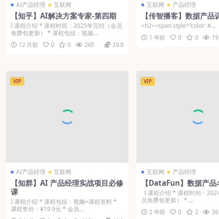
AI产品经理
互联网
互联网
产品经理
【知乎】AI解决方案专家-第四期
【传智播客】数据产品
Ι 课程介绍 * 课程时间：2025年完结（会员
<h2><span style=”color: #...
免费包更新） * 课程包括：视频...
1 年前
0
0
19
12 月前
0
0
265
29.9
VIP
VIP
AI产品经理
互联网
互联网
产品经理
【知群】AI 产品经理实战项目必修
【DataFun】数据产
课
Ι 课程介绍 * 课程时间：20
员免费包更新） * ...
Ι 课程介绍 * 课程包括：视频+课程资料 *
课程售价：¥19.9元 * 会员...
2 年前
0
2
36