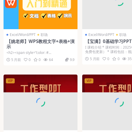
Excel/Word/PPT
职场
Excel/Word/PPT
职场
【姚老师】WPS教程文字+表格+演
【宝满】0基础学习PPT
示
Ι 课程介绍 * 课程时间：20
免费包更新） * 课程包括：视频
<h2><span style=”color: #...
5 月前
0
0
35
5 月前
0
0
64
9.9
VIP
VIP