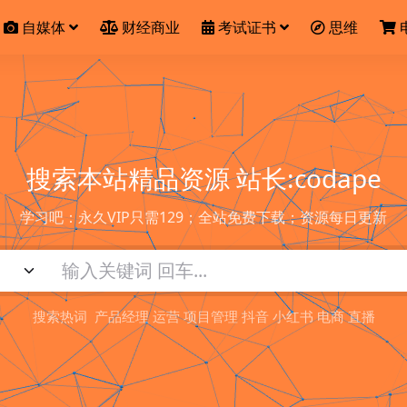
自媒体
财经商业
考试证书
思维
搜索本站精品资源 站长:codape
学习吧：永久VIP只需129；全站免费下载；资源每日更新
搜索热词
产品经理 运营 项目管理 抖音 小红书 电商 直播