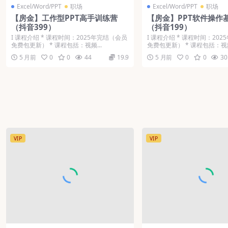
Excel/Word/PPT
职场
Excel/Word/PPT
职场
【房金】工作型PPT高手训练营
【房金】PPT软件操作
（抖音399）
（抖音199）
Ι 课程介绍 * 课程时间：2025年完结（会员
Ι 课程介绍 * 课程时间：20
免费包更新） * 课程包括：视频...
免费包更新） * 课程包括：视频
5 月前
0
0
44
19.9
5 月前
0
0
30
VIP
VIP