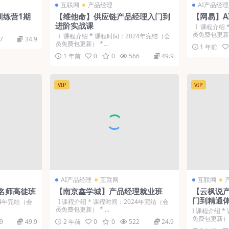
互联网
产品经理
AI产品经理
训练营1期
【维他命】供应链产品经理入门到
【网易】A
进阶实战课
Ι 课程介绍 
员免费包更新） 
Ι 课程介绍 * 课程时间：2024年完结（会
7
34.9
员免费包更新） *...
1 年前
1 年前
0
0
566
49.9
VIP
VIP
AI产品经理
互联网
互联网
品名师高徒班
【南京鑫学城】产品经理就业班
【云枫说
门到精通体
24年完结（会
Ι 课程介绍 * 课程时间：2024年完结（会
员免费包更新） * ...
Ι 课程介绍 
免费包更新） 
9
49.9
2 年前
0
0
522
24.9