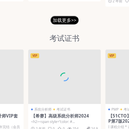
2 年前
加载更多>>
考试证书
VIP
VIP
系统分析师
考试证书
PMP
考
师VIP套
【希赛】高级系统分析师2024
【51CT
P第7版20
<h2><span style=”color: #...
24年完结（会员
Ι 课程介绍 
2 年前
0
0
254
24.9