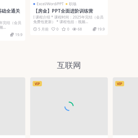
Excel/Word/PPT
职场
基础全通关
【房金】PPT全面进阶训练营
Ι 课程介绍 * 课程时间：2025年完结（会员
免费包更新） * 课程包括：视频...
25年完结（会员
...
5 月前
0
0
68
19.9
19.9
互联网
VIP
VIP