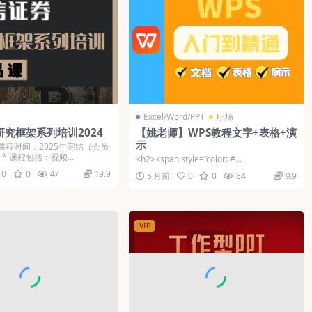
Excel/Word/PPT
职场
C研究框架系列培训2024
【姚老师】WPS教程文字+表格+演
示
* 课程时间：2025年完结（会员
* 课程包括：视频...
<h2><span style=”color: #...
0
0
47
19.9
5 月前
0
0
64
9.9
VIP