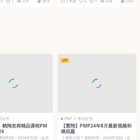
0
1
376
49.9
2 年前
0
1
418
24.9
VIP
试证书
PMP
考试证书
O】鹤翔老师精品课程PM
【慧翔】PMP24年8月最新视频和
24
模拟题
* 课程时间：2024年完结（会员
Ι 课程介绍 * 课程时间：2024年完结（会